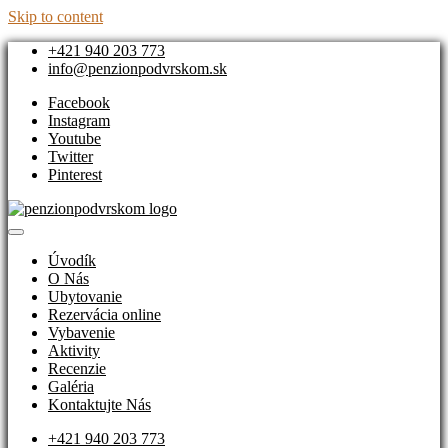
Skip to content
+421 940 203 773
info@penzionpodvrskom.sk
Facebook
Instagram
Youtube
Twitter
Pinterest
Ubytovanie na Orave na ktoré nezabudnete – Penzionpodvrskom.sk
Prekrásne ubytovanie s poľovníckou tématikou
Úvodík
O Nás
Ubytovanie
Rezervácia online
Vybavenie
Aktivity
Recenzie
Galéria
Kontaktujte Nás
+421 940 203 773