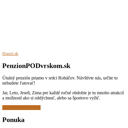
Hauzi.sk
PenzionPODvrskom.sk
Útulný penzión priamo v srdci Roháčov. Návštívte nás, určite to
nebudete ľutovať!
Jar, Leto, Jeseň, Zima pre každé ročné obdobie je tu mnoho atrakcií
a možností ako si oddýchnuť, alebo sa športovo vyžiť.
Zistiť či máme voľné
Ponuka