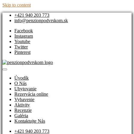
Skip to content
+421 940 203 773
info@penzionpodvrskom.sk
Facebook
Instagram
Youtube
Twitter
Pinterest
Ubytovanie na Orave na ktoré nezabudnete – Penzionpodvrskom.sk
Prekrásne ubytovanie s poľovníckou tématikou
Úvodík
O Nás
Ubytovanie
Rezervácia online
Vybavenie
Aktivity
Recenzie
Galéria
Kontaktujte Nás
+421 940 203 773